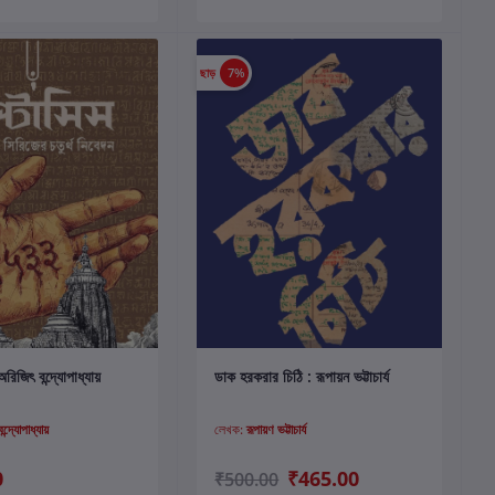
ছাড়
7%
কার্টে যোগ করুন
কার্টে যোগ করুন
অরিজিৎ বন্দ্যোপাধ্যায়
ডাক হরকরার চিঠি : রূপায়ন ভট্টাচার্য
্দ্যোপাধ্যায়
লেখক:
রূপায়ণ ভট্টাচার্য
0
₹465.00
₹500.00