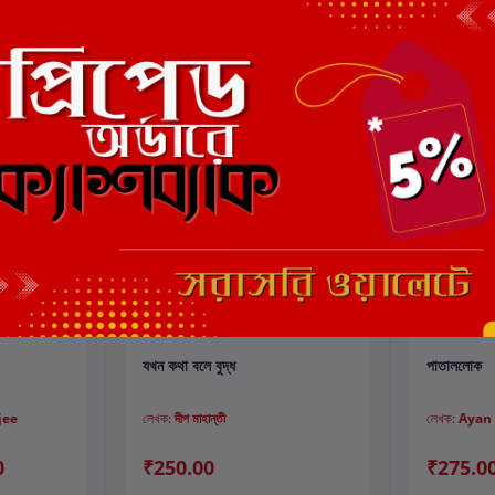
কার্টে যোগ করুন
যখন কথা বলে বুদ্ধ
পাতাললোক
jee
লেখক:
দীপ মাহান্তী
লেখক:
Ayan
0
₹250.00
₹275.0