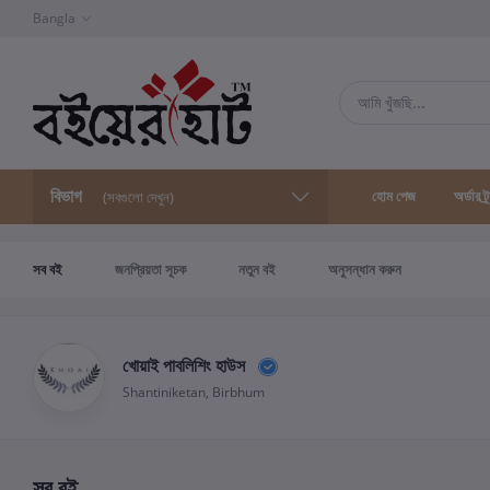
Bangla
বিভাগ
হোম পেজ
অর্ডার ট্
(সবগুলো দেখুন)
সব বই
জনপ্রিয়তা সূচক
নতুন বই
অনুসন্ধান করুন
খোয়াই পাবলিশিং হাউস
Shantiniketan, Birbhum
সব বই