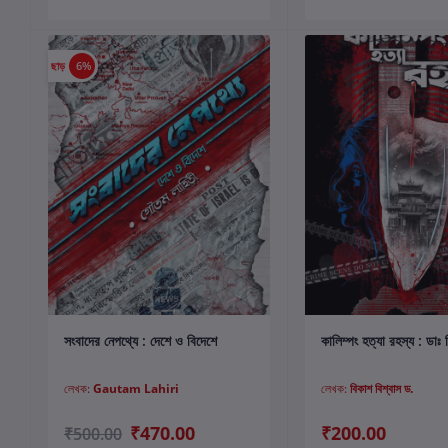
ছাড়
6%
কার্টে যোগ করুন
কার্টে যোগ করুন
সংবাদের নেপথ্যে : দেশে ও বিদেশে
কালিম্পং হত্যা রহস্য : ডাঃ 
লেখক:
Gautam Lahiri
লেখক:
বিকাশ বিশ্বাস ড.
₹470.00
₹200.00
₹500.00