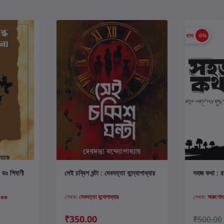
ছাড়
6%
কার্টে যোগ করুন
 : ডঃ শিবাণী
সেই চব্বিশ ঘন্টা : দেবদত্তা বন্দ্যোপাধ্যায়
সহজ কথা : রাহ
jee
লেখক:
দেবদত্তা বন্দোপাধ্যায়
লেখক:
অরুণোদয় 
₹350.00
₹500.00