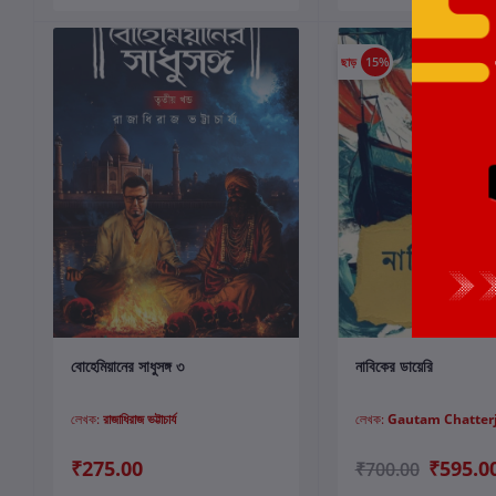
ছাড়
15%
কার্টে যোগ করুন
কার্টে যোগ করুন
বোহেমিয়ানের সাধুসঙ্গ ৩
নাবিকের ডায়েরি
লেখক:
রাজাধিরাজ ভট্টাচার্য
লেখক:
Gautam Chatter
₹275.00
₹595.0
₹700.00