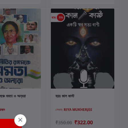
ছাড়
8%
কার্টে যোগ করুন
কার্টে যোগ করুন
মঞ্চে মমতা ও অন্যরা
হরর কাল কাস্ট
ঘোষাল
লেখক:
RIYA MUKHERJEE
₹470.00
₹322.00
₹350.00