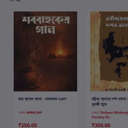
কার্টে যোগ করুন
কার্টে যোগ করুন
মায়া ব্রহ্মের আলো : রাধামাধাব মণ্ডল
রবীন্দ্র প্রবন্ধে দর্শন ভাবনা
মুখার্জী পান্ডে
লেখক:
রাধামাধব মন্ডল
লেখক:
Shibani Mukher
Pandey Dr.
₹250.00
₹350.00