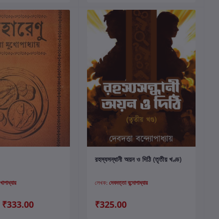
কার্টে যোগ করুন
কার্টে যোগ করুন
রহস্যসন্ধানী অয়ন ও দিঠি (তৃতীয় খণ্ড)
খোপাধ্যায়
লেখক:
দেবদত্তা বন্দোপাধ্যায়
₹333.00
₹325.00