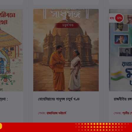
ছাড়
6%
কার্টে যোগ করুন
্রথা :
বোহেমিয়ানের সাধুসঙ্গ চতুর্থ খণ্ড
রাজনীতির রঙ্গ
লেখক:
রাজাধিরাজ ভট্টাচার্য
লেখক:
প্রবীর 
₹275.00
₹500.00