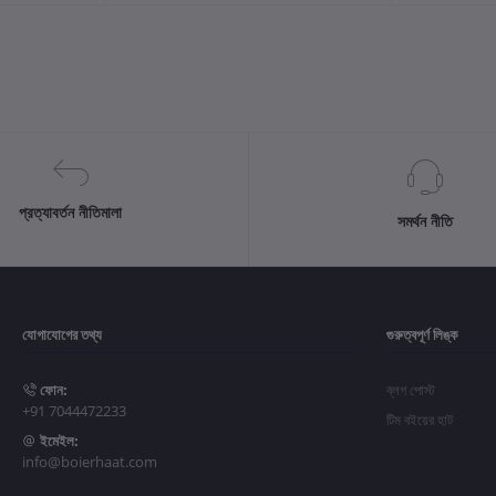
প্রত্যাবর্তন নীতিমালা
সমর্থন নীতি
যোগাযোগের তথ্য
গুরুত্বপূর্ণ লিঙ্ক
ফোন:
ব্লগ পোস্ট
+91 7044472233
টিম বইয়ের হাট
ইমেইল:
info@boierhaat.com