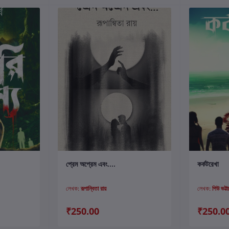
কার্টে যোগ করুন
প্রেম অপ্রেম এবং....
কর্কটরেখা
লেখক:
রূপান্বিতা রায়
লেখক:
পিউ ভট্টাচা
₹250.00
₹250.0