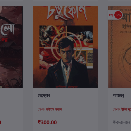
ছাড়
5%
কার্টে যোগ করুন
চতুষ্কোণ
আহারেণু
লেখক:
রক্তিম লস্কর
লেখক:
ইন্দিরা মু
0
₹300.00
₹350.00