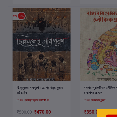
ছাড়
6%
কার্টে যোগ করুন
কার্টে যোগ করুন
ছিন্নমূলের সাধপূরণ : ড. প্রশান্ত কুমার
বাংলার গ্রামজীবনে লৌকিক প
ভট্টাচার্য্য
রাধামাধব মণ্ডল
লেখক:
প্রশান্ত কুমার ভট্টাচার্য ড.
লেখক:
রাধামাধব মন্ডল
₹470.00
₹350.00
₹500.00