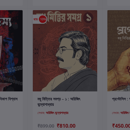
ছাড়
10%
কার্টে যোগ করুন
বিকাশ বিশ্বাস
মধু মিত্তির সমগ্র – ১ : অরিজিৎ
প্রপ্টোসিস : 
বন্দ্যোপাধ্যায়
লেখক:
অরিজিৎ বন্দ্যোপাধ্যায়
লেখক:
অরিজিৎ বন
₹810.00
₹450.0
₹899.00