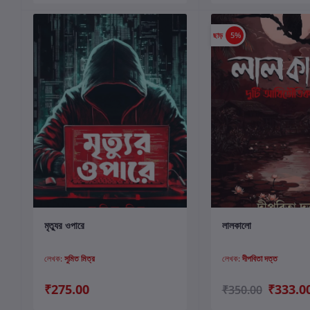
ছাড়
5%
কার্টে যোগ করুন
কার্টে যোগ করুন
মৃত্যুর ওপারে
লালকালো
লেখক:
সুমিত মিত্র
লেখক:
দীপবিতা দত্ত
₹275.00
₹333.0
₹350.00