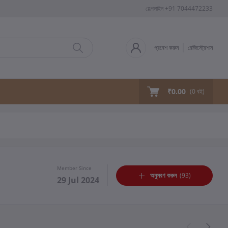
হেল্পলাইন
+91 7044472233
প্রবেশ করুন
রেজিস্ট্রেশান
₹0.00
(
0
বই)
Member Since
অনুসরণ করুন
(93)
29 Jul 2024