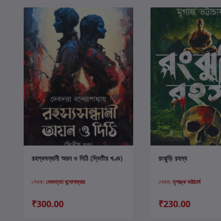
কার্টে যোগ করুন
কার্টে যোগ করুন
রহস্যসন্ধানী অয়ন ও দিঠি (দ্বিতীয় খণ্ড)
রংঝুড়ি রহস্য
লেখক:
দেবদত্তা বন্দোপাধ্যায়
লেখক:
মৃগাঙ্ক ভট্টাচার্য
₹300.00
₹230.00